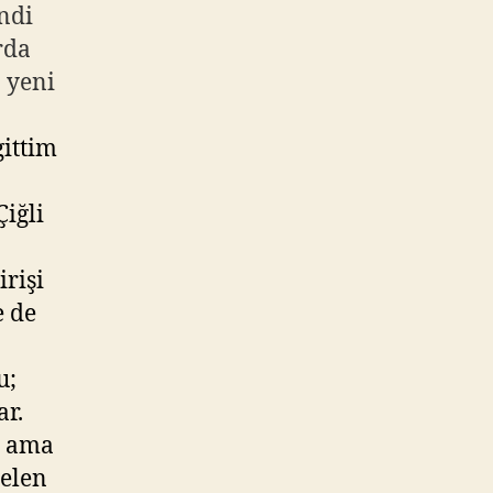
ndi
rda
 yeni
ittim
Çiğli
irişi
e de
u;
ar.
z ama
gelen