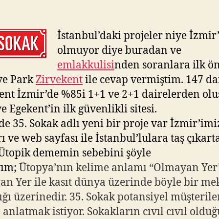
İstanbul’daki projeler niye İzmir
olmuyor diye buradan ve
emlakkulisi
nden soranlara ilk ö
ye Park
Zirvekent
ile cevap vermiştim. 147 da
ent İzmir’de %85i 1+1 ve 2+1 dairelerden olu
e Egekent’in ilk güvenlikli sitesi.
de 35. Sokak adlı yeni bir proje var İzmir’imi
rı ve web sayfası ile İstanbul’lulara taş çıkart
 Ütopik dememin sebebini şöyle
yım;
Ütopya’nın kelime anlamı “Olmayan Yer”
n Yer ile kasıt dünya üzerinde böyle bir m
ğı üzerinedir. 35. Sokak potansiyel müşterile
 anlatmak istiyor. Sokakların cıvıl cıvıl olduğ