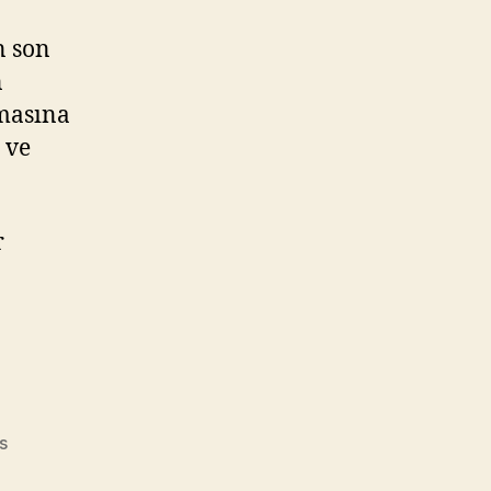
n son
n
lmasına
 ve
r
ci
s