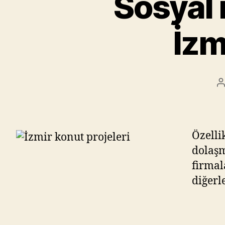
Sosyal 
İzm
P
a
Özelli
dolaşm
firmal
diğerl