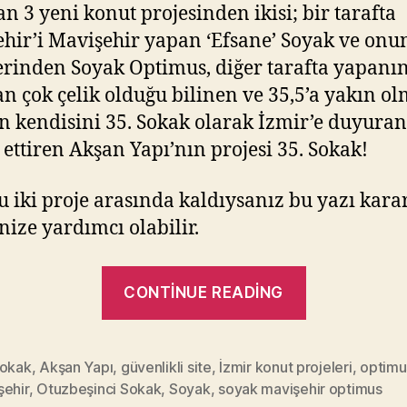
n 3 yeni konut projesinden ikisi; bir tarafta
hir’i Mavişehir yapan ‘Efsane’ Soyak ve onu
erinden Soyak Optimus, diğer tarafta yapanı
n çok çelik olduğu bilinen ve 35,5’a yakın o
 kendisini 35. Sokak olarak İzmir’e duyuran
ettiren Akşan Yapı’nın projesi 35. Sokak!
u iki proje arasında kaldıysanız bu yazı kara
ize yardımcı olabilir.
“Otuzbeşin
CONTINUE READING
Sokak
mı,
Soyak
Sokak
,
Akşan Yapı
,
güvenlikli site
,
İzmir konut projeleri
,
optimu
şehir
,
Otuzbeşinci Sokak
,
Soyak
,
soyak mavişehir optimus
Optimus