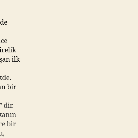
Ütopik
Yeni
Projesi
’de
–
35.
nce
Sokak
irelik
şan ilk
zde.
an bir
 dir.
ekanın
re bir
u,