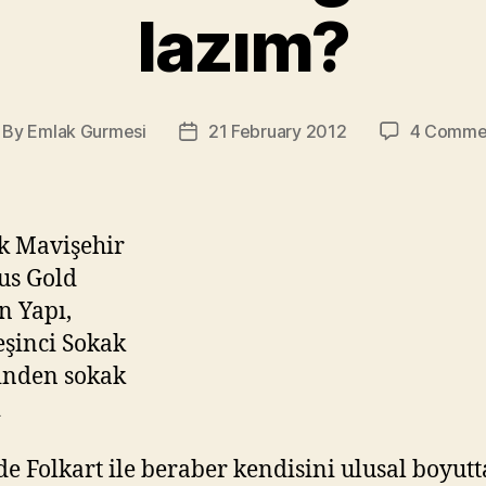
lazım?
By
Emlak Gurmesi
21 February 2012
4 Comme
st
Post
thor
date
de Folkart ile beraber kendisini ulusal boyutt