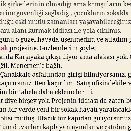
ik şirketlerinin olmadığı ama komşuların ke
erine güvenliği sağladığı, çocukların sokakla
duğu eski mutlu zamanları yaşayabileceğiniz
şam alanı kurmak iddiası ile yola çıkılmış.
günü o güzel havada üşenmedim ve atladım g
kak
projesine. Gözlemlerim şöyle;
larda Karşıyaka çıkışı diyor ama alakası yok. 
eğil. Menemen’e bağlı.
 Çanakkale asfaltından girişi bilmiyorsanız, g
kaçırırsınız. Ben kaçırdım. Satış ofisindekiler
im bir tabela daha eklemelerini.
t diye birşey yok. Projenin iddiası da zaten b
n bir yerde yeni bir sokak hayatı yaratacakl
ş ofisi müthiş. Ufacık bir kapıdan giriyorsunu
i tüm duvarları kaplayan aynalar ve çatıdan 