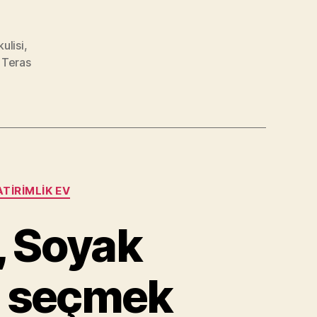
ulisi
,
 Teras
TIRIMLIK EV
, Soyak
i seçmek