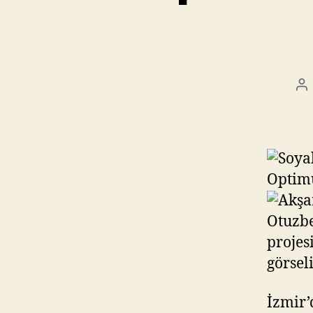
Po
au
İzmir’