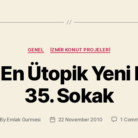
mu?
Hangisini
seçmek
lazım?”
Categories
GENEL
İZMIR KONUT PROJELERI
 En Ütopik Yeni 
35. Sokak
By
Emlak Gurmesi
22 November 2010
1 Comm
st
Post
thor
date