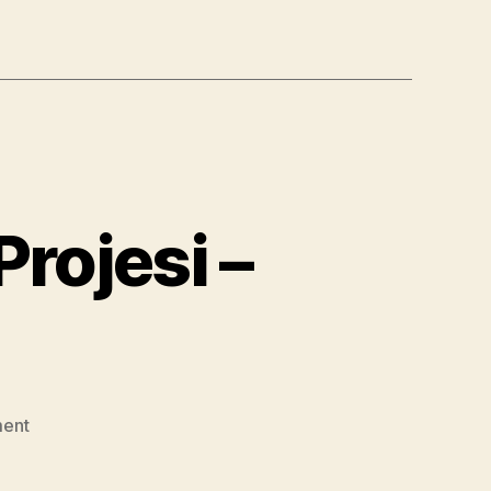
Projesi –
on
ent
İzmir’in
En