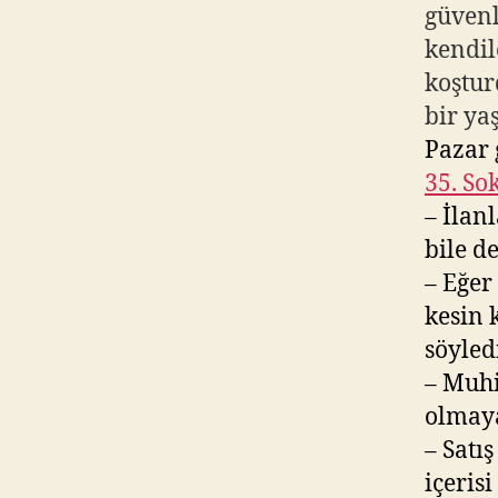
güvenl
kendil
koştur
bir ya
Pazar 
35. So
– İlan
bile d
– Eğer
kesin 
söyled
– Muhi
olmaya
– Satı
içeris