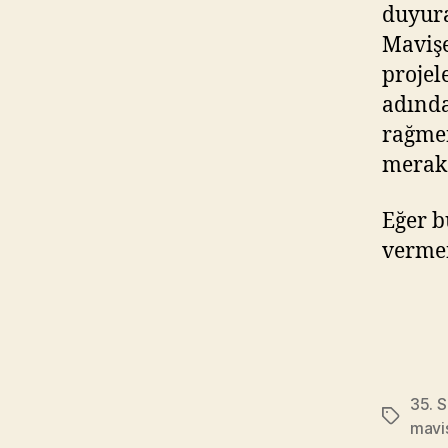
duyura
Mavişe
projel
adında
rağmen
merak 
Eğer b
vermen
35. 
Tags
mavi