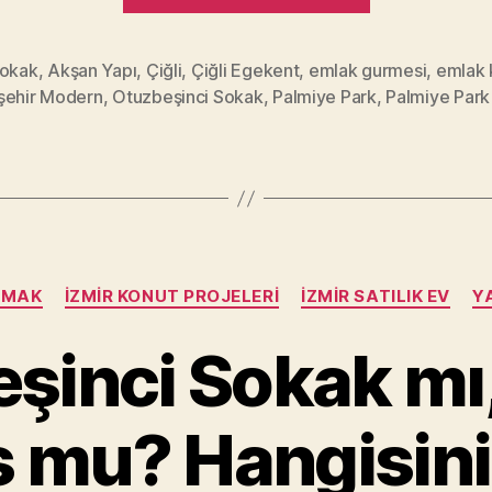
en
iyi
Sokak
,
Akşan Yapı
,
Çiğli
,
Çiğli Egekent
,
emlak gurmesi
,
emlak k
şehir Modern
,
Otuzbeşinci Sokak
,
Palmiye Park
,
Palmiye Park
kullanan
İzmir’li
konut
projeleri!”
Categories
LMAK
İZMIR KONUT PROJELERI
İZMIR SATILIK EV
YA
şinci Sokak mı
 mu? Hangisin