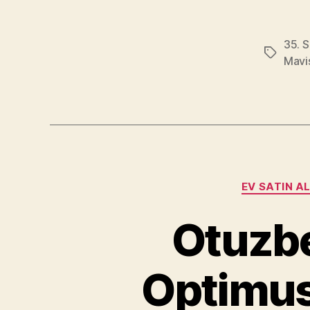
35. 
Tags
Mavi
EV SATIN A
Otuzbe
Optimus