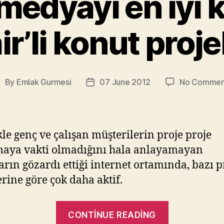
medyayı en iyi 
ir’li konut projel
By
Emlak Gurmesi
07 June 2012
No Commen
ost
Post
uthor
date
kle genç ve çalışan müşterilerin proje proje
aya vakti olmadığını hala anlayamayan
arın gözardı ettiği internet ortamında, bazı p
erine göre çok daha aktif.
“Sosyal
CONTINUE READING
medyayı