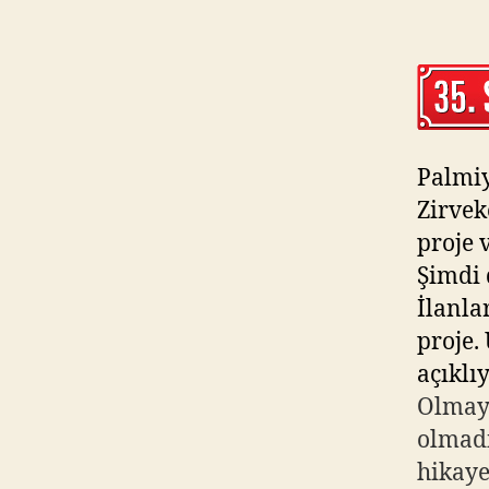
Palmi
Zirvek
proje v
Şimdi 
İlanla
proje.
açıklı
Olmaya
olmadı
hikaye