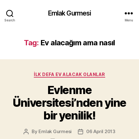
Emlak Gurmesi
Search
Menu
Tag:
Ev alacağım ama nasıl
Categories
İLK DEFA EV ALACAK OLANLAR
Evlenme
Üniversitesi’nden yine
bir yenilik!
By
Emlak Gurmesi
06 April 2013
Post
Post
author
date