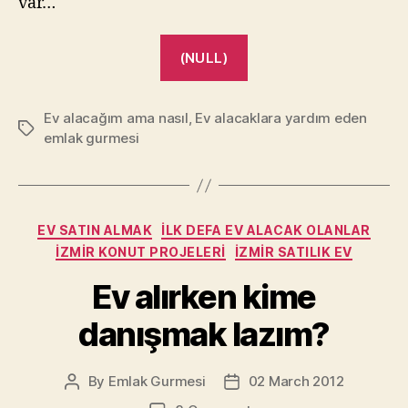
var…
“Evmenaj
(NULL)
hastalığı
ve
Ev alacağım ama nasıl
,
Ev alacaklara yardım eden
belirtileri!”
Tags
emlak gurmesi
Categories
EV SATIN ALMAK
İLK DEFA EV ALACAK OLANLAR
İZMIR KONUT PROJELERI
İZMIR SATILIK EV
Ev alırken kime
danışmak lazım?
By
Emlak Gurmesi
02 March 2012
Post
Post
author
date