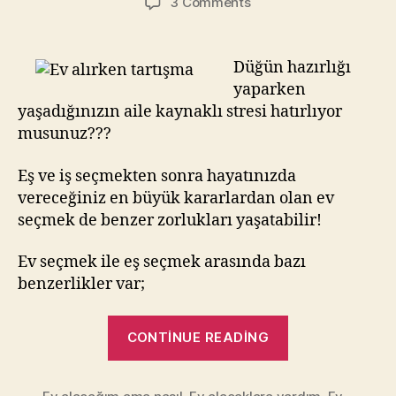
on
3 Comments
Ev
alırken
kime
Düğün hazırlığı
danışmak
yaparken
lazım?
yaşadığınızın aile kaynaklı stresi hatırlıyor
musunuz???
Eş ve iş seçmekten sonra hayatınızda
vereceğiniz en büyük kararlardan olan ev
seçmek de benzer zorlukları yaşatabilir!
Ev seçmek ile eş seçmek arasında bazı
benzerlikler var;
“Ev
CONTINUE READING
alırken
kime