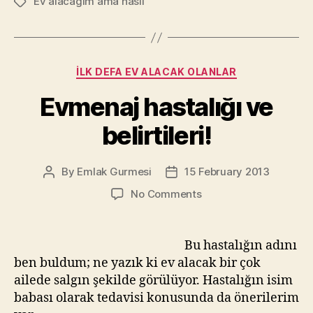
Ev alacağım ama nasıl
Tags
Categories
İLK DEFA EV ALACAK OLANLAR
Evmenaj hastalığı ve
belirtileri!
By
Emlak Gurmesi
15 February 2013
Post
Post
author
date
on
No Comments
Evmenaj
hastalığı
ve
Bu hastalığın adını
belirtileri!
ben buldum; ne yazık ki ev alacak bir çok
ailede salgın şekilde görülüyor. Hastalığın isim
babası olarak tedavisi konusunda da önerilerim