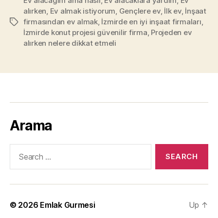
Ev alacağım ama nasıl
,
Ev alacaklara yardım
danışmak
,
Ev
alırken
,
Ev almak istiyorum
,
Gençlere ev
,
İlk ev
,
İnşaat
lazım?”
firmasından ev almak
,
İzmirde en iyi inşaat firmaları
,
Tags
İzmirde konut projesi güvenilir firma
,
Projeden ev
alırken nelere dikkat etmeli
Arama
Search
for:
© 2026
Emlak Gurmesi
Up
↑