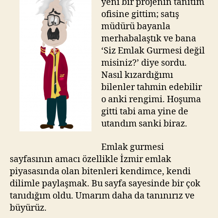
yeni bir projenin tanıtım
yeni
ofisine gittim; satış
bir
müdürü bayanla
hizmet
merhabalaştık ve bana
–
‘Siz Emlak Gurmesi değil
Evlenmeuniversitesi.
misiniz?’ diye sordu.
Nasıl kızardığımı
bilenler tahmin edebilir
o anki rengimi. Hoşuma
gitti tabi ama yine de
utandım sanki biraz.
Emlak gurmesi
sayfasının amacı özellikle İzmir emlak
piyasasında olan bitenleri kendimce, kendi
dilimle paylaşmak. Bu sayfa sayesinde bir çok
tanıdığım oldu. Umarım daha da tanınırız ve
büyürüz.