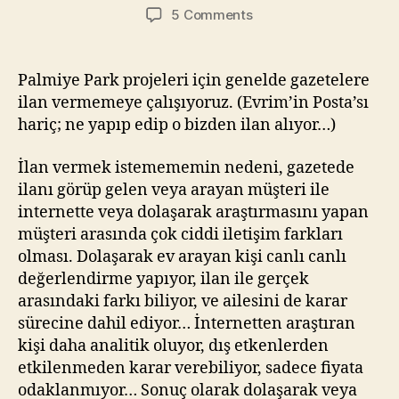
author
date
on
5 Comments
İzmir
Güzeli
–
Palmiye Park projeleri için genelde gazetelere
Bugüne
ilan vermemeye çalışıyoruz. (Evrim’in Posta’sı
kadar
hariç; ne yapıp edip o bizden ilan alıyor…)
verdiğimiz
en
İlan vermek istemememin nedeni, gazetede
güzel
ilanı görüp gelen veya arayan müşteri ile
ilan!
internette veya dolaşarak araştırmasını yapan
müşteri arasında çok ciddi iletişim farkları
olması. Dolaşarak ev arayan kişi canlı canlı
değerlendirme yapıyor, ilan ile gerçek
arasındaki farkı biliyor, ve ailesini de karar
sürecine dahil ediyor… İnternetten araştıran
kişi daha analitik oluyor, dış etkenlerden
etkilenmeden karar verebiliyor, sadece fiyata
odaklanmıyor… Sonuç olarak dolaşarak veya