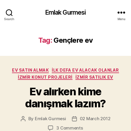
Emlak Gurmesi
Search
Menu
Tag:
Gençlere ev
Categories
EV SATIN ALMAK
İLK DEFA EV ALACAK OLANLAR
İZMIR KONUT PROJELERI
İZMIR SATILIK EV
Ev alırken kime
danışmak lazım?
By
Emlak Gurmesi
02 March 2012
Post
Post
author
date
on
3 Comments