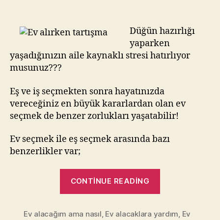
Ev
alırken
kime
Düğün hazırlığı
danışmak
yaparken
lazım?
yaşadığınızın aile kaynaklı stresi hatırlıyor
musunuz???
Eş ve iş seçmekten sonra hayatınızda
vereceğiniz en büyük kararlardan olan ev
seçmek de benzer zorlukları yaşatabilir!
Ev seçmek ile eş seçmek arasında bazı
benzerlikler var;
“Ev
CONTINUE READING
alırken
kime
Ev alacağım ama nasıl
,
Ev alacaklara yardım
danışmak
,
Ev