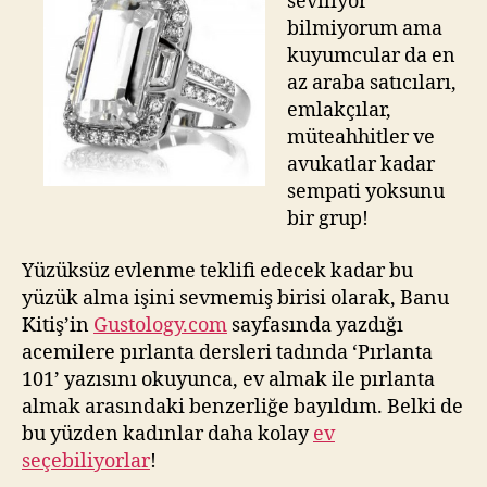
seviliyor
gibi
bilmiyorum ama
ev
kuyumcular da en
almak!
az araba satıcıları,
emlakçılar,
müteahhitler ve
avukatlar kadar
sempati yoksunu
bir grup!
Yüzüksüz evlenme teklifi edecek kadar bu
yüzük alma işini sevmemiş birisi olarak, Banu
Kitiş’in
Gustology.com
sayfasında yazdığı
acemilere pırlanta dersleri tadında ‘Pırlanta
101’ yazısını okuyunca, ev almak ile pırlanta
almak arasındaki benzerliğe bayıldım. Belki de
bu yüzden kadınlar daha kolay
ev
seçebiliyorlar
!