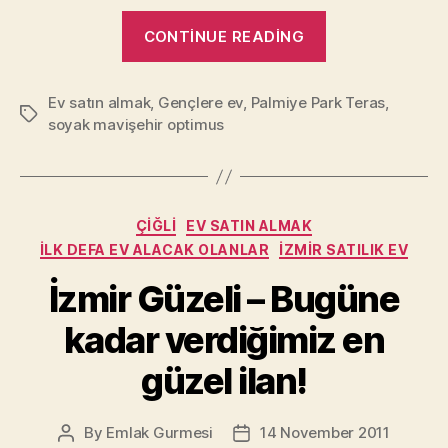
“Tek
CONTINUE READING
taş
pırlanta
Ev satın almak
,
Gençlere ev
,
Palmiye Park Teras
alır
,
Tags
soyak mavişehir optimus
gibi
ev
almak!”
Categories
ÇIĞLI
EV SATIN ALMAK
İLK DEFA EV ALACAK OLANLAR
İZMIR SATILIK EV
İzmir Güzeli – Bugüne
kadar verdiğimiz en
güzel ilan!
By
Emlak Gurmesi
14 November 2011
Post
Post