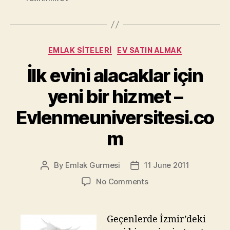
Categories
EMLAK SITELERI
EV SATIN ALMAK
İlk evini alacaklar için
yeni bir hizmet –
Evlenmeuniversitesi.co
m
By
Emlak Gurmesi
11 June 2011
Post
Post
author
date
on
No Comments
İlk
evini
alacaklar
Geçenlerde İzmir’deki
için