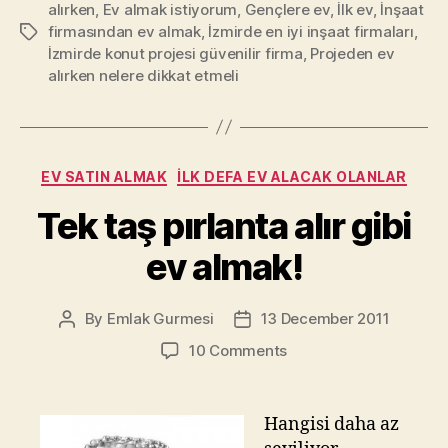
alırken
,
Ev almak istiyorum
,
Gençlere ev
,
İlk ev
,
İnşaat
lazım?”
firmasından ev almak
,
İzmirde en iyi inşaat firmaları
,
Tags
İzmirde konut projesi güvenilir firma
,
Projeden ev
alırken nelere dikkat etmeli
Categories
EV SATIN ALMAK
İLK DEFA EV ALACAK OLANLAR
Tek taş pırlanta alır gibi
ev almak!
By
Emlak Gurmesi
13 December 2011
Post
Post
author
date
on
10 Comments
Tek
taş
pırlanta
Hangisi daha az
alır