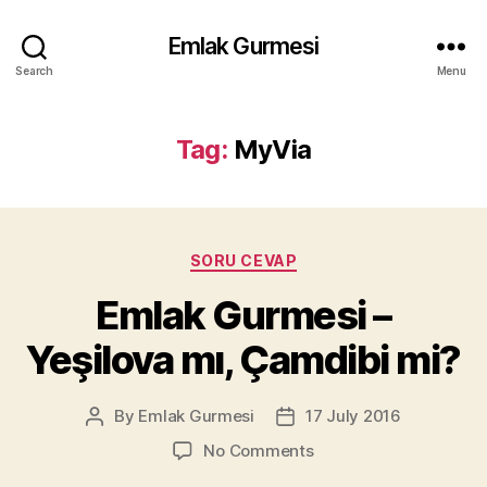
Emlak Gurmesi
Search
Menu
Tag:
MyVia
Categories
SORU CEVAP
Emlak Gurmesi –
Yeşilova mı, Çamdibi mi?
By
Emlak Gurmesi
17 July 2016
Post
Post
author
date
on
No Comments
Emlak