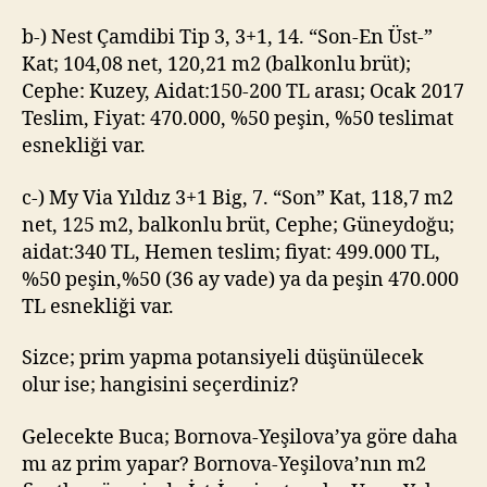
b-) Nest Çamdibi Tip 3, 3+1, 14. “Son-En Üst-”
Kat; 104,08 net, 120,21 m2 (balkonlu brüt);
Cephe: Kuzey, Aidat:150-200 TL arası; Ocak 2017
Teslim, Fiyat: 470.000, %50 peşin, %50 teslimat
esnekliği var.
c-) My Via Yıldız 3+1 Big, 7. “Son” Kat, 118,7 m2
net, 125 m2, balkonlu brüt, Cephe; Güneydoğu;
aidat:340 TL, Hemen teslim; fiyat: 499.000 TL,
%50 peşin,%50 (36 ay vade) ya da peşin 470.000
TL esnekliği var.
Sizce; prim yapma potansiyeli düşünülecek
olur ise; hangisini seçerdiniz?
Gelecekte Buca; Bornova-Yeşilova’ya göre daha
mı az prim yapar? Bornova-Yeşilova’nın m2