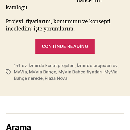
Bahçe’nin
kataloğu.
Projeyi, fiyatlarını, konumunu ve konsepti
inceledim; işte yorumlarım.
“İzmir’de
CONTINUE READING
yeni
bir
1+1 ev
,
İzmirde konut projeleri
,
İzmirde projeden ev
konut
,
MyVia
,
MyVia Bahçe
,
MyVia Bahçe fiyatları
,
MyVia
Tags
projesi
Bahçe nerede
,
Plaza Nova
–
MyVia
Bahçe!”
Arama