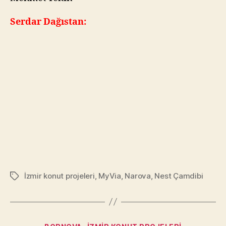
Serdar Dağıstan:
İzmir konut projeleri
,
MyVia
,
Narova
,
Nest Çamdibi
Tags
Categories