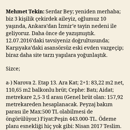
Gurmesi
–
Mehmet Tekin:
Serdar Bey; yeniden merhaba;
Yeşilova
biz 3 kişilik çekirdek aileyiz, oğlumuz 10
mı,
yaşında, Ankara’dan İzmir’e tayin nedeni ile
Çamdibi
geliyoruz. Daha önce de yazışmıştık.
mi?
12.07.2016’daki tavsiyeniz doğrultusunda;
Karşıyaka’daki asansörsüz eski evden vazgeçip;
biraz daha site tarzı yapılara yoğunlaştık.
Sizce;
a-) Narova 2. Etap 13. Ara Kat; 2+1: 83,22 m2 net,
110,65 m2 balkonlu brüt; Cephe: Batı; Aidat;
metrekare 2,5-3 tl arası (Genel brüt olan: 157,92
metrekareden hesaplanacak. Peyzaj bakım
parası ile Max:500 TL olabilmesi de
öngörülüyor.) Fiyat:Peşin 443.000-TL. Ödeme
planı esnekliği hiç yok gibi: Nisan 2017 Teslim.