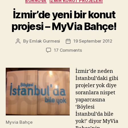
BORNOVA
İZMIR KONUT PROJELERI
İzmir’de yeni bir konut
projesi – MyVia Bahçe!
By
Emlak Gurmesi
19 September 2012
Post
Post
author
date
on
17 Comments
İzmir’de
yeni
bir
İzmir’de neden
konut
İstanbul’daki gibi
projesi
projeler yok diye
–
soranlara nispet
MyVia
yaparcasına
Bahçe!
‘Böylesi
İstanbul’da bile
yok!’ diyor MyVia
Myvia Bahçe