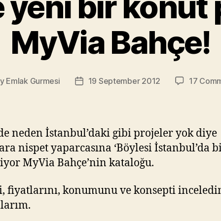
 yeni bir konut 
MyVia Bahçe!
By
Emlak Gurmesi
19 September 2012
17 Comm
t
Post
hor
date
de neden İstanbul’daki gibi projeler yok diye
ara nispet yaparcasına ‘Böylesi İstanbul’da b
diyor MyVia Bahçe’nin kataloğu.
i, fiyatlarını, konumunu ve konsepti inceledim
larım.