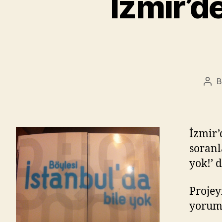
İzmir’de
Pos
aut
İzmir’
soranl
yok!’ 
Projey
yorum