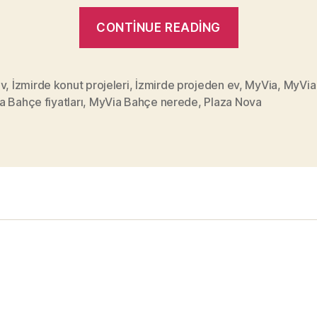
“İzmir’de
CONTINUE READING
yeni
bir
konut
ev
,
İzmirde konut projeleri
,
İzmirde projeden ev
,
MyVia
,
MyVia
 Bahçe fiyatları
,
MyVia Bahçe nerede
,
Plaza Nova
projesi
–
MyVia
Bahçe!”