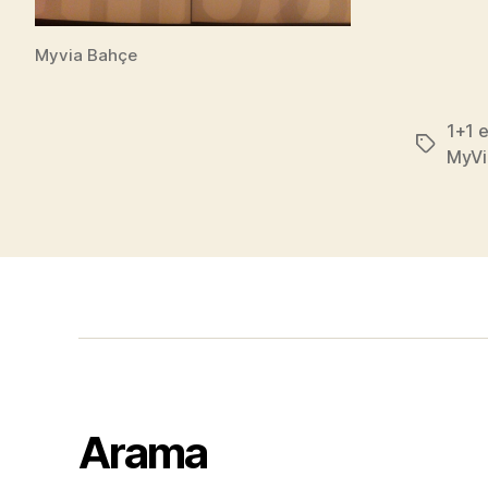
Myvia Bahçe
1+1 
Tags
MyVia
Arama